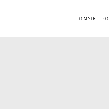
O MNIE
PO